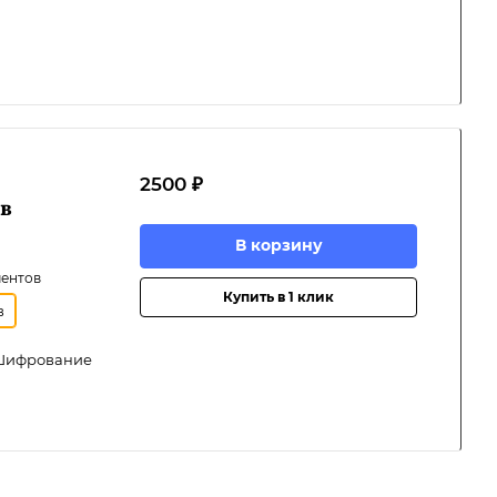
2500 ₽
в
В корзину
ментов
Купить в 1 клик
в
 Шифрование