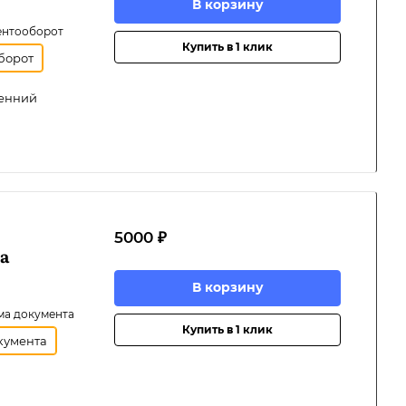
В корзину
ентооборот
Купить в 1 клик
борот
ренний
5000 ₽
а
В корзину
ма документа
Купить в 1 клик
кумента