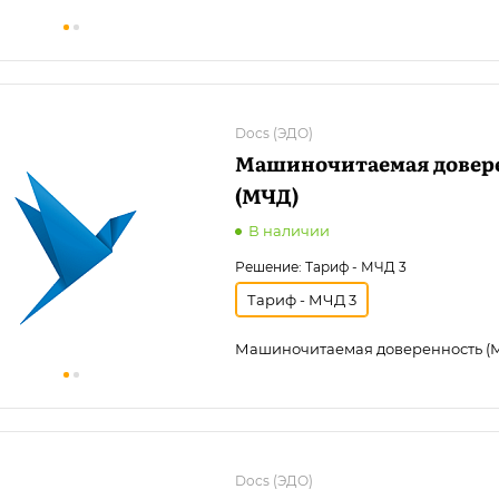
Docs (ЭДО)
Машиночитаемая довер
(МЧД)
В наличии
Решение:
Тариф - МЧД 3
Тариф - МЧД 3
Машиночитаемая доверенность (
Docs (ЭДО)