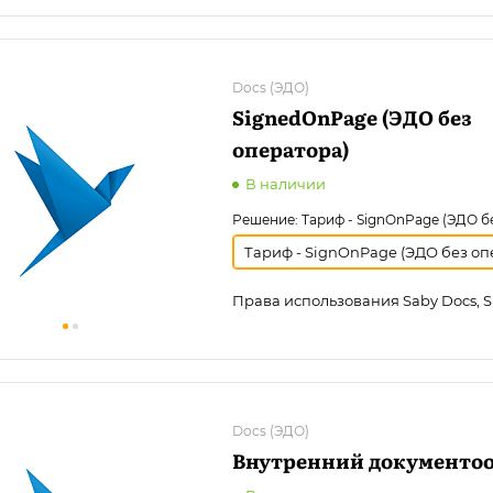
Docs (ЭДО)
SignedOnPage (ЭДО без
оператора)
В наличии
Решение:
Тариф - SignOnPage (ЭДО б
Тариф - SignOnPage (ЭДО без оп
Права использования Saby Docs, 
Docs (ЭДО)
Внутренний документо