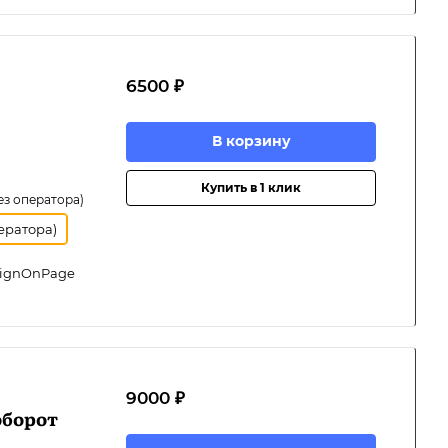
6500 ₽
В корзину
Купить в 1 клик
ез оператора)
ератора)
SignOnPage
9000 ₽
оборот