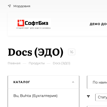
Мордовия
ДЕМО ДО
Docs (ЭДО)
16
—
—
Главная
Продукты
Docs (ЭДО)
КАТАЛОГ
По наи
Bu, Buhta (Бухгалтерия)
Стат