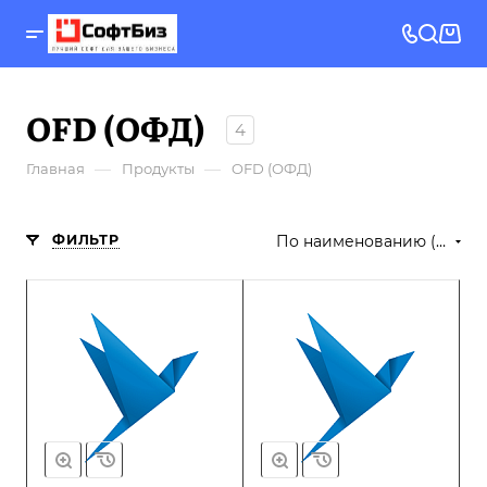
OFD (ОФД)
4
—
—
Главная
Продукты
OFD (ОФД)
ФИЛЬТР
По наименованию (А-Я)