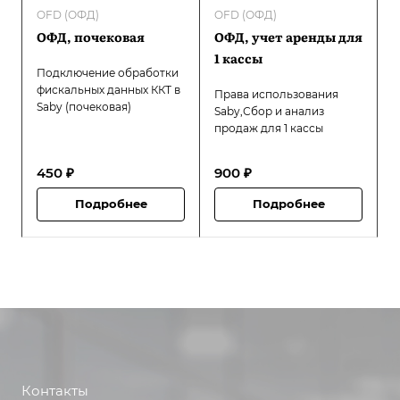
OFD (ОФД)
OFD (ОФД)
ОФД, почековая
ОФД, учет аренды для
1 кассы
Подключение обработки
фискальных данных ККТ в
Права использования
Saby (почековая)
Saby,Сбор и анализ
продаж для 1 кассы
450 ₽
900 ₽
Подробнее
Подробнее
Контакты