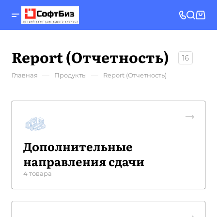
Report (Отчетность)
16
—
—
Главная
Продукты
Report (Отчетность)
Дополнительные
направления сдачи
4 товара