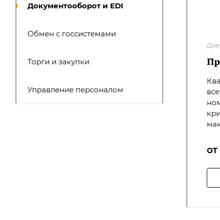
Документооборот и EDI
Обмен с госсистемами
Док
Пр
Торги и закупки
Ква
Управление персоналом
все
ном
кри
мак
от